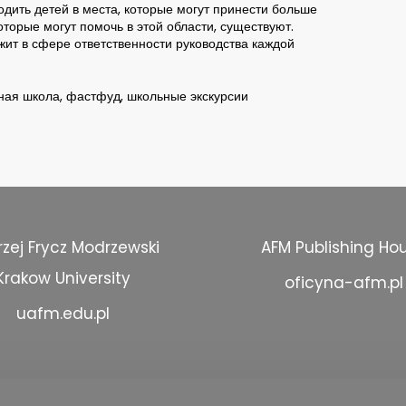
одить детей в места, которые могут принести больше
торые могут помочь в этой области, существуют.
жит в сфере ответственности руководства каждой
ная школа, фастфуд, школьные экскурсии
zej Frycz Modrzewski
AFM Publishing Ho
Krakow University
oficyna-afm.pl
uafm.edu.pl