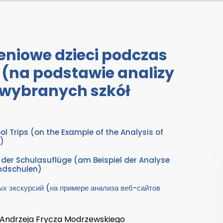
eniowe dzieci podczas
 (na podstawie analizy
 wybranych szkół
ol Trips (on the Example of the Analysis of
)
der Schulasuflüge (am Beispiel der Analyse
undschulen)
ых экскурсий (на примере анализа веб-сайтов
 Andrzeja Frycza Modrzewskiego