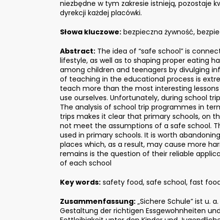
niezbędne w tym zakresie istnieją, pozostaje kw
dyrekcji każdej placówki.
Słowa kluczowe:
bezpieczna żywność, bezpiec
Abstract:
The idea of “safe school” is connec
lifestyle, as well as to shaping proper eating 
among children and teenagers by divulging in
of teaching in the educational process is extr
teach more than the most interesting lessons
use ourselves. Unfortunately, during school tr
The analysis of school trip programmes in term
trips makes it clear that primary schools, on 
not meet the assumptions of a safe school. Th
used in primary schools. It is worth abandonin
places which, as a result, may cause more har
remains is the question of their reliable appli
of each school
Key words:
safety food, safe school, fast food
Zusammenfassung:
„Sichere Schule” ist u. 
Gestaltung der richtigen Essgewohnheiten u
Fettleibigkeit unter den Kinder und Jugendlic