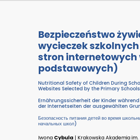
Bezpieczeństwo żywi
wycieczek szkolnych
stron internetowych
podstawowych)
Nutritional Safety of Children During Scho
Websites Selected by the Primary Schools
Ernährungssicherheit der Kinder während 
der Internetseiten der ausgewählten Gr
Безопасность питания детей во время школьн
начальных школ)
Iwona
Cybula
| Krakowska Akademia im.