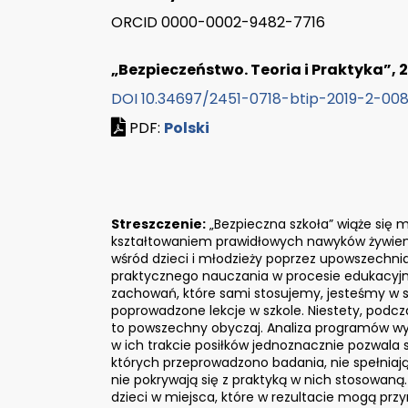
ORCID 0000-0002-9482-7716
„Bezpieczeństwo. Teoria i Praktyka”, 2/
DOI 10.34697/2451-0718-btip-2019-2-00
PDF:
Polski
Streszczenie:
„Bezpieczna szkoła” wiąże się 
kształtowaniem prawidłowych nawyków żywieni
wśród dzieci i młodzieży poprzez upowszechnia
praktycznego nauczania w procesie edukacyjn
zachowań, które sami stosujemy, jesteśmy w st
poprowadzone lekcje w szkole. Niestety, podc
to powszechny obyczaj. Analiza programów wy
w ich trakcie posiłków jednoznacznie pozwala 
których przeprowadzono badania, nie spełniają
nie pokrywają się z praktyką w nich stosowaną
dzieci w miejsca, które w rezultacie mogą przy