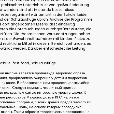
praktischen Unterrichts ist von großer Bedeutung.
r anwenden, sind oft imstande besser diese
sten organisierte Unterricht in der Schule. Leider
nd der Schulausflüge üblich. Analyse der Programme
es dort angebotenen Essens lässt eindeutig
 deren die Untersuchungen durchgeführt wurden, die
erfüllen. Die theoretischen Voraussetzungen haben
t mit der Gewohnheit aufhören mit Kindern Plätze zu
d rechtliche Mittel in diesem Bereich vorhanden, es
ewandt werden. Darüber entscheidet die Leitung
Schule, fast food, Schulausflüge
ой школы» является пропаганда здорового образа
ния, профилактика ожирения у детей и подростков,
 питании. В образовательном процессе чрезвычайно
учения. Следует помнить, что личный пример,
е пользы, чем самые интересные уроки в школе. К
ие ресторанов Макдоналдс или KFC, является
рсионных программ, с точки зрения предлагаемого во
начальные школы, на основе которых проводились
 школы. Таким образом теоретические постановки не