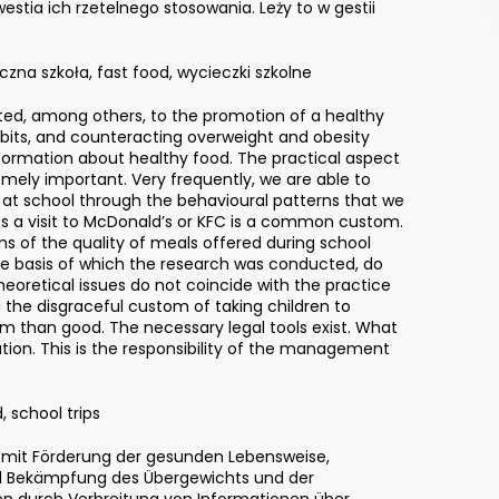
estia ich rzetelnego stosowania. Leży to w gestii
zna szkoła, fast food, wycieczki szkolne
ted, among others, to the promotion of a healthy
habits, and counteracting overweight and obesity
formation about healthy food. The practical aspect
emely important. Very frequently, we are able to
 at school through the behavioural patterns that we
ips a visit to McDonald’s or KFC is a common custom.
s of the quality of meals offered during school
the basis of which the research was conducted, do
eoretical issues do not coincide with the practice
g the disgraceful custom of taking children to
m than good. The necessary legal tools exist. What
cation. This is the responsibility of the management
, school trips
a. mit Förderung der gesunden Lebensweise,
nd Bekämpfung des Übergewichts und der
hen durch Verbreitung von Informationen über