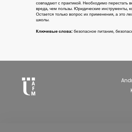
совпадают с практикой. Необходимо перестать в
вреда, чем пользы. Юридические инструменты, ко
Остается только вопрос их применения, а это ле
школы.
Ключевые слова:
безопасное питание, безопас
Andr