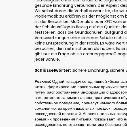
gesunde Ernährung verbunden. Der Aspekt des 
Wir selbst durch die Verhaltensmuster, die wi
Problematik zu erklären als der möglichst am be
ist der Besuch bei McDonald’s oder KFC währe
der Schulausflüge in Bezug auf die Qualität d
feststellen, dass die Grundschulen, aufgrund
Voraussetzungen einer sicheren Schule nicht 
keine Entsprechung in der Praxis. Es wäre wer
besuchen, die mehr schaden als nützen. Es sin
gibt nur die Frage ob sie ordnungsgemäß ang
jeder Schule.
Schlüsselwörter:
sichere Ernährung, sichere 
Резюме:
Одной из задач сегодняшней «безопасн
жизни, формирование правильных привычек пита
путем распространения информации о здоровом
важное место занимает аспект практического об
собственное поведение, принесут намного больш
сожалению, во время школьных поездок посещен
повседневной практикой. Анализ школьных экску
время их проведения питания, показывает, что 
исследования, не отвечают политике безопасной