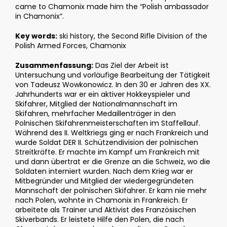
came to Chamonix made him the “Polish ambassador
in Chamonix”.
Key words:
ski history, the Second Rifle Division of the
Polish Armed Forces, Chamonix
Zusammenfassung:
Das Ziel der Arbeit ist
Untersuchung und vorläufige Bearbeitung der Tätigkeit
von Tadeusz Wowkonowicz. In den 30 er Jahren des XX.
Jahrhunderts war er ein aktiver Hokkeyspieler und
Skifahrer, Mitglied der Nationalmannschaft im
Skifahren, mehrfacher Medaillenträger in den
Polnischen Skifahrenmeisterschaften im Staffellauf.
Während des II. Weltkriegs ging er nach Frankreich und
wurde Soldat DER II. Schützendivision der polnischen
Streitkräfte. Er machte im Kampf um Frankreich mit
und dann übertrat er die Grenze an die Schweiz, wo die
Soldaten interniert wurden. Nach dem Krieg war er
Mitbegründer und Mitglied der wiedergegründeten
Mannschaft der polnischen Skifahrer. Er kam nie mehr
nach Polen, wohnte in Chamonix in Frankreich. Er
arbeitete als Trainer und Aktivist des Französischen
Skiverbands. Er leistete Hilfe den Polen, die nach