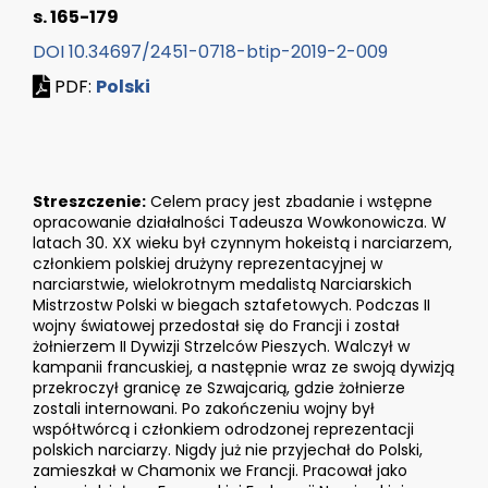
s. 165-179
DOI 10.34697/2451-0718-btip-2019-2-009
PDF:
Polski
Streszczenie:
Celem pracy jest zbadanie i wstępne
opracowanie działalności Tadeusza Wowkonowicza. W
latach 30. XX wieku był czynnym hokeistą i narciarzem,
członkiem polskiej drużyny reprezentacyjnej w
narciarstwie, wielokrotnym medalistą Narciarskich
Mistrzostw Polski w biegach sztafetowych. Podczas II
wojny światowej przedostał się do Francji i został
żołnierzem II Dywizji Strzelców Pieszych. Walczył w
kampanii francuskiej, a następnie wraz ze swoją dywizją
przekroczył granicę ze Szwajcarią, gdzie żołnierze
zostali internowani. Po zakończeniu wojny był
współtwórcą i członkiem odrodzonej reprezentacji
polskich narciarzy. Nigdy już nie przyjechał do Polski,
zamieszkał w Chamonix we Francji. Pracował jako