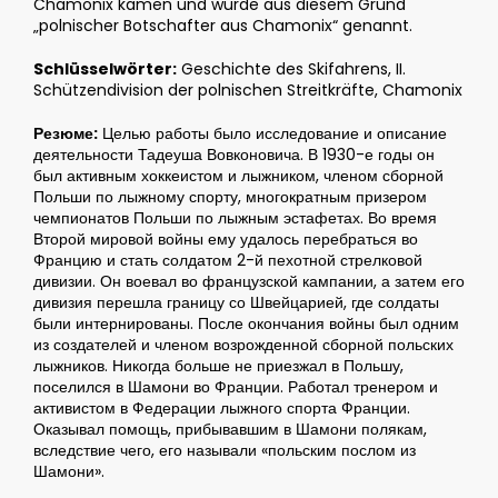
Chamonix kamen und wurde aus diesem Grund
„polnischer Botschafter aus Chamonix“ genannt.
Schlüsselwörter:
Geschichte des Skifahrens, II.
Schützendivision der polnischen Streitkräfte, Chamonix
Резюме:
Целью работы было исследование и описание
деятельности Тадеуша Вовконовича. В 1930-е годы он
был активным хоккеистом и лыжником, членом сборной
Польши по лыжному спорту, многократным призером
чемпионатов Польши по лыжным эстафетах. Во время
Второй мировой войны ему удалось перебраться во
Францию и стать солдатом 2-й пехотной стрелковой
дивизии. Он воевал во французской кампании, а затем его
дивизия перешла границу со Швейцарией, где солдаты
были интернированы. После окончания войны был одним
из создателей и членом возрожденной сборной польских
лыжников. Никогда больше не приезжал в Польшу,
поселился в Шамони во Франции. Работал тренером и
активистом в Федерации лыжного спорта Франции.
Оказывал помощь, прибывавшим в Шамони полякам,
вследствие чего, его называли «польским послом из
Шамони».