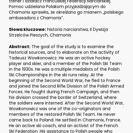
trener i działacz Francuskiej Federacji Narciarskiej.
Pomoc udzielana Polakom przyjeżdżającym do
Chamonix sprawiła, że określano go mianem „polskiego
ambasadora z Chamonix”.
Słowa kluczowe:
historia narciarstwa, II Dywizja
Strzelców Pieszych, Chamonix
Abstract:
The goal of the study is to examine the
historical sources, and to elaborate on the activity of
Tadeusz Wowkonowicz. He was an active hockey
player and skier, and a member of the Polish Ski Team
in the 1930s. He was a multiple medalists of the Polish
Ski Championships in the ski runs relay. At the
beginning of the Second World War, he fled to France
and joined the Second Rifle Division of the Polish Armed
Forces. He fought during French Campaign, and then
his division crossed the border of Switzerland, where
the soldiers were interned. After the Second World War,
Wowkonowicz was one of the co-originators and
members of the restored Polish Ski Team. He never
came back to Poland. He settled in Chamonix, France.
He an active ski coach, and an activist of the French
Ski Federation. His assistance to Polish people who