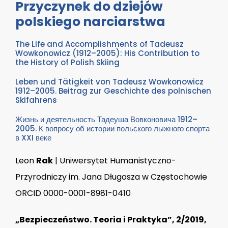
Przyczynek do dziejów
polskiego narciarstwa
The Life and Accomplishments of Tadeusz
Wowkonowicz (1912–2005): His Contribution to
the History of Polish Skiing
Leben und Tätigkeit von Tadeusz Wowkonowicz
1912–2005. Beitrag zur Geschichte des polnischen
Skifahrens
Жизнь и деятельность Тадеуша Вовконовича 1912–
2005. К вопросу об истории польского лыжного спорта
в XXI веке
Leon
Rak
| Uniwersytet Humanistyczno-
Przyrodniczy im. Jana Długosza w Częstochowie
ORCID 0000-0001-8981-0410
„Bezpieczeństwo. Teoria i Praktyka”, 2/2019,