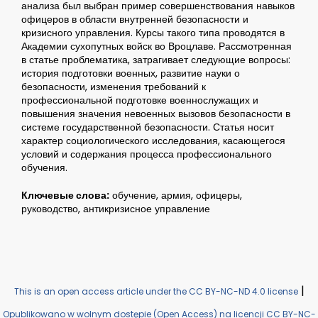
анализа был выбран пример совершенствования навыков
офицеров в области внутренней безопасности и
кризисного управления. Курсы такого типа проводятся в
Академии сухопутных войск во Вроцлаве. Рассмотренная
в статье проблематика, затрагивает следующие вопросы:
история подготовки военных, развитие науки о
безопасности, изменения требований к
профессиональной подготовке военнослужащих и
повышения значения невоенных вызовов безопасности в
системе государственной безопасности. Статья носит
характер социологического исследования, касающегося
условий и содержания процесса профессионального
обучения.
Ключевые слова:
обучение, армия, офицеры,
руководство, антикризисное управление
|
This is an open access article under the CC BY-NC-ND 4.0 license
Opublikowano w wolnym dostępie (Open Access) na licencji CC BY-NC-