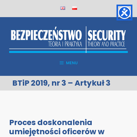
Skip
to
content
MENU
BTiP 2019, nr 3 – Artykuł 3
Proces doskonalenia
umiejętności oficerów w