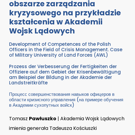
obszarze zarządzania
kryzysowego na przykładzie
kształcenia w Akademii
Wojsk Lądowych
Development of Competences of the Polish
Officers in the Field of Crisis Management. Case
of Military University of Land Forces (AWL)
Prozess der Verbesserung der Fertigkeiten der
Offiziere auf dem Gebiet der Krisenbewältigung
am Beispiel der Bildung in der Akademie der
Landstreitkräfte
Процесс совершенствования навыков офицеров в
области кризисного управления (на примере обучения
в Академии сухопутных войск)
Tomasz
Pawłuszko
| Akademia Wojsk Lądowych
imienia generała Tadeusza Kościuszki