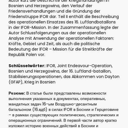
Autor kurz die Geschichte der Kriegshandlungen in
Bosnien und Herzegowina, den Verlauf der
Friedensverhandlungen und die Gründung der
Friedenstruppe IFOR dar. Teil II enthält die Beschreibung
des operationellen Einsatzes des 16. Luftlandbataillons
in der IFOR-Mission. In der Zusammenfassung legte der
Autor Schlussfolgerungen aus der operationellen
Analyse mit Anwendung der operationellen Faktoren:
Kräfte, Gebiet und Zeit, als auch die politische
Bedeutung der IFOR – Mission für die Streitkräfte der
Republik Polen vor.
Schlüsselwörter:
IFOR, Joint Endeavour-Operation,
Bosnien und Herzegowina, der 16. Luftland-bataillon,
Stabilisierungsoperationen, das Abkommen von Dayton
(GFAP), Krieg in Bosnien
Резюме:
В статье были представлены возможности
выполнения указанных в документах, оперативных,
мандатных задач 16-ым Воздушно-десантным
батальоном (16.вдб) в силах IFOR в Боснии и Герцеговине
– в рамках существующих политических, стратегических и
операционных ограничений. В первой части автор кратко
изложил историю военных действий в Боснии и