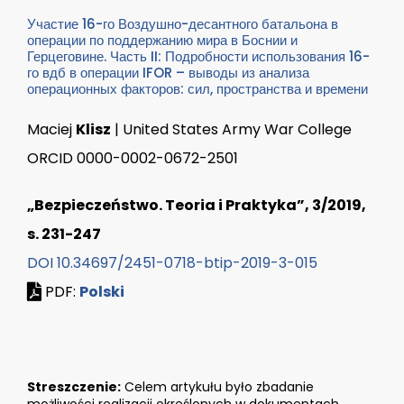
Участие 16-го Воздушно-десантного батальона в
операции по поддержанию мира в Боснии и
Герцеговине. Часть II: Подробности использования 16-
го вдб в операции IFOR – выводы из анализа
операционных факторов: сил, пространства и времени
Maciej
Klisz
| United States Army War College
ORCID 0000-0002-0672-2501
„Bezpieczeństwo. Teoria i Praktyka”, 3/2019,
s. 231-247
DOI 10.34697/2451-0718-btip-2019-3-015
PDF:
Polski
Streszczenie:
Celem artykułu było zbadanie