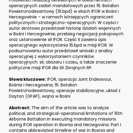
możliwości realizacji określonych w dokumentach
operacyjnych zadań mandatowych przez 16. Batalion
Powietrznodesantowy (16.bpd) w siłach IFOR w Bośni i
Hercegowinie – w ramach istniejących ograniczeń
politycznych i strategiczno-operacyjnych. W części I
autor skrótowo przedstawił historię działań wojennych
w Bośni i Hercegowinie, przebieg negocjacji pokojowych
oraz ustanowienie sił IFOR. Część II zawiera opis
operacyjnego wykorzystania 16.bpd w misji IFOR. W
podsumowaniu autor przedstawił wnioski z analizy
operacyjnej z wykorzystaniem czynników
operacyjnych: sił, obszaru i czasu, a także znaczenie
polityczne misji IFOR dla Sił Zbrojnych RP.
Słowa kluczowe:
IFOR, operacja Joint Endeavour,
Bośnia i Hercegowina, 16. Batalion
Powietrznodesantowy, operacje stabilizacyjne, układ z
Dayton (GFAP), wojna w Bośni
Abstract:
The aim of the article was to analyze
political, and strategical-operational limitations of 16th
Airborne Battalion in executing mandatory missions
during IFOR operation in Bosnia and Herzegovina. Part I
contains abbreviated timeline of war in Bosnia and