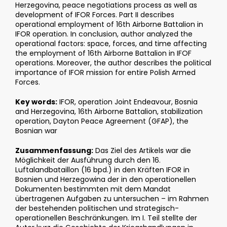
Herzegovina, peace negotiations process as well as
development of IFOR Forces. Part II describes
operational employment of 16th Airborne Battalion in
IFOR operation. In conclusion, author analyzed the
operational factors: space, forces, and time affecting
the employment of 16th Airborne Battalion in IFOF
operations. Moreover, the author describes the political
importance of IFOR mission for entire Polish Armed
Forces.
Key words:
IFOR, operation Joint Endeavour, Bosnia
and Herzegovina, 16th Airborne Battalion, stabilization
operation, Dayton Peace Agreement (GFAP), the
Bosnian war
Zusammenfassung:
Das Ziel des Artikels war die
Möglichkeit der Ausführung durch den 16.
Luftalandbataillon (16 bpd.) in den Kräften IFOR in
Bosnien und Herzegowina der in den operationellen
Dokumenten bestimmten mit dem Mandat
übertragenen Aufgaben zu untersuchen – im Rahmen
der bestehenden politischen und strategisch-
operationellen Beschränkungen. Im I. Teil stellte der