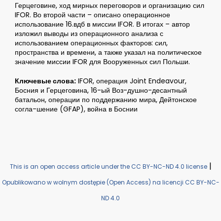
Герцеговине, ход мирных переговоров и организацию сил
IFOR. Во второй части – описано операционное
использование 16.вдб в миссии IFOR. В итогах – автор
изложил выводы из операционного анализа с
использованием операционных факторов: сил,
пространства и времени, а также указал на политическое
значение миссии IFOR для Вооруженных сил Польши.
Ключевые слова:
IFOR, операция Joint Endeavour,
Босния и Герцеговина, 16-ый Воз-душно-десантный
батальон, операции по поддержанию мира, Дейтонское
согла-шение (GFAP), война в Боснии
|
This is an open access article under the CC BY-NC-ND 4.0 license
Opublikowano w wolnym dostępie (Open Access) na licencji CC BY-NC-
ND 4.0