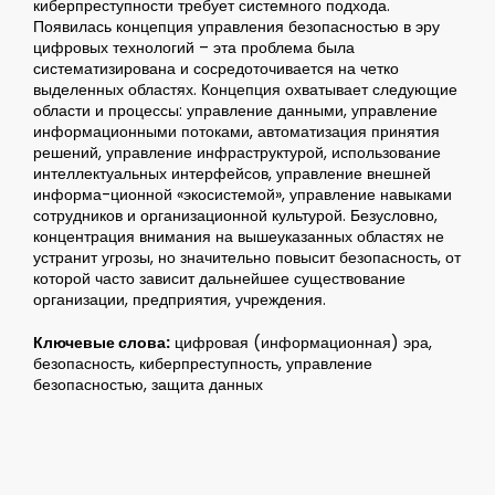
киберпреступности требует системного подхода.
Появилась концепция управления безопасностью в эру
цифровых технологий – эта проблема была
систематизирована и сосредоточивается на четко
выделенных областях. Концепция охватывает следующие
области и процессы: управление данными, управление
информационными потоками, автоматизация принятия
решений, управление инфраструктурой, использование
интеллектуальных интерфейсов, управление внешней
информа-ционной «экосистемой», управление навыками
сотрудников и организационной культурой. Безусловно,
концентрация внимания на вышеуказанных областях не
устранит угрозы, но значительно повысит безопасность, от
которой часто зависит дальнейшее существование
организации, предприятия, учреждения.
Ключевые слова:
цифровая (информационная) эра,
безопасность, киберпреступность, управление
безопасностью, защита данных