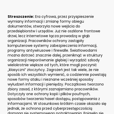
Streszczenie:
Era cyfrowa, przez przyspieszenie
wymiany informacji i zmianę formy obiegu
dokumentów, stworzyła nowe wejścia do
przedsiębiorstw i urzędów. Już nie oszklone frontowe
drzwi, lecz internetowe łącza prowadzą w głąb
organizacji. Pracowników ochrony zastąpiły
komputerowe systemy zabezpieczenia informacji,
programy antywirusowe i firewalle. Światłowodami
można dotrzeć znacznie dalej, przeniknąć w struktury
organizacji nieporównanie głębiej i wyrządzić szkody
wielokrotnie większe od tych, które mogli poczynić
„klasyczni” złoczyńcy. Zagrożeń jest tak wiele, że nie
sposób ich wszystkich wymienić, a codziennie powstają
nowe formy ataku i nieznane wcześniej sposoby
wyłudzeń informacji i pieniędzy. Początkowo tworzono
zbiory zasad, z którymi zaznajamiano pracowników.
Dotyczyły one ochrony kopii i plików poufnych,
sposobów tworzenia haseł dostępu, postępowania z
informacjami. W stosunkowo krótkim czasie okazało się
jednak, że ochrona przed cyberprzestępczością
domaga się systemowego potraktowania. Pojawiło się