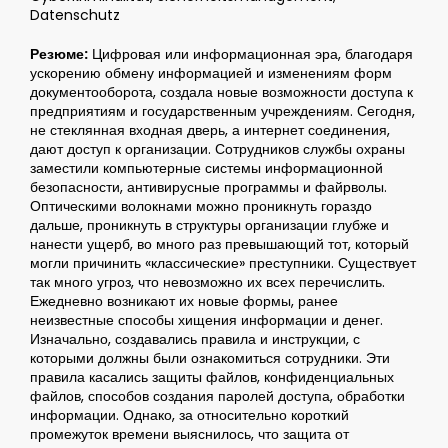
Datenschutz
Резюме:
Цифровая или информационная эра, благодаря
ускорению обмену информацией и изменениям форм
документооборота, создала новые возможности доступа к
предприятиям и государственным учреждениям. Сегодня,
не стеклянная входная дверь, а интернет соединения,
дают доступ к организации. Сотрудников службы охраны
заместили компьютерные системы информационной
безопасности, антивирусные программы и файрволы.
Оптическими волокнами можно проникнуть гораздо
дальше, проникнуть в структуры организации глубже и
нанести ущерб, во много раз превышающий тот, который
могли причинить «классические» преступники. Существует
так много угроз, что невозможно их всех перечислить.
Ежедневно возникают их новые формы, ранее
неизвестные способы хищения информации и денег.
Изначально, создавались правила и инструкции, с
которыми должны были ознакомиться сотрудники. Эти
правила касались защиты файлов, конфиденциальных
файлов, способов создания паролей доступа, обработки
информации. Однако, за относительно короткий
промежуток времени выяснилось, что защита от