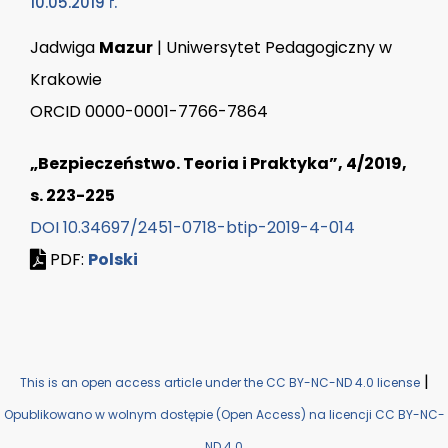
10.05.2019 г.
Jadwiga
Mazur
| Uniwersytet Pedagogiczny w
Krakowie
ORCID 0000-0001-7766-7864
„Bezpieczeństwo. Teoria i Praktyka”, 4/2019,
s. 223-225
DOI 10.34697/2451-0718-btip-2019-4-014
PDF:
Polski
|
This is an open access article under the CC BY-NC-ND 4.0 license
Opublikowano w wolnym dostępie (Open Access) na licencji CC BY-NC-
ND 4.0