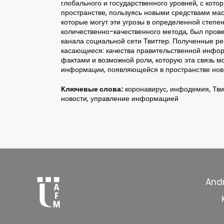
глобального и государственного уровней, с ко
пространстве, пользуясь новыми средствами ма
которые могут эти угрозы в определенной степе
количественно-качественного метода, был пров
канала социальной сети Твиттер. Полученные ре
касающиеся: качества правительственной информ
фактами и возможной роли, которую эта связь м
информации, появляющейся в пространстве нов
Ключевые слова:
коронавирус, инфодемия, Тви
новости, управление информацией
Andr