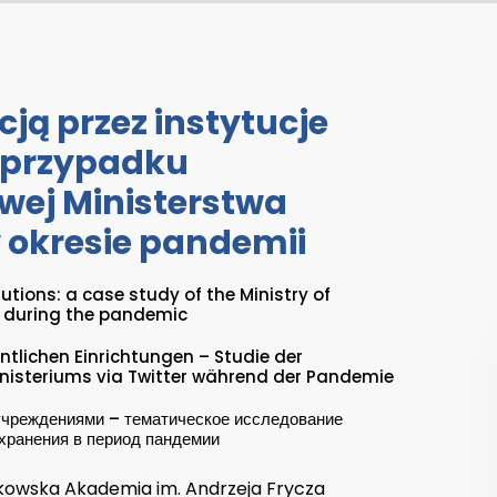
ją przez instytucje
 przypadku
wej Ministerstwa
w okresie pandemii
tions: a case study of the Ministry of
r during the pandemic
lichen Einrichtungen – Studie der
isteriums via Twitter während der Pandemie
чреждениями – тематическое исследование
хранения в период пандемии
rakowska Akademia im. Andrzeja Frycza