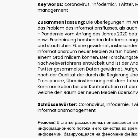
Key words:
coronavirus, ‘infodemic’, Twitter, 
management
Zusammenfassung:
Die Überlegungen im Arti
das Problem des Informationsflusses, als auch 
– Pandemie vom Anfang des Jahres 2020 betref
news Erscheinung beruhenden Infodemie ange
und staatlichen Ebene gewidmet, insbesonder
Informationsraum neuer Medien zu tun haben
einem Grad mildern können. Der Forschungstei
Nachweisverfahrens entwickelt und ist der A
Twitter gesammelten Daten gewidmet. Aufgru
nach der Qualität der durch die Regierung übe
Transparenz, Übereinstimmung mit dem tatsäch
Kommunikation bei der Konfrontation mit dem
welche den Raum der neuen Medein übersc
Schlüsselwörter:
Coronavirus, Infodemie, Twi
Informationsmanagement
Резюме:
В статье рассмотрены, появившиеся в н
информационного потока и его качества во вре
инфодемии, базирующаяся на феномене фейковых