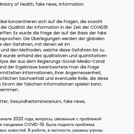
Ministry of Health, fake news, information
kel konzentrieren sich auf die Fragen, die sowohl
die Qualität der Information in der Zeit der COVID19
fen. Es wurde die Frage der auf der Basis der fake
sprochen. Die Überlegungen werden der globalen
e den Gefahren, mit denen wir im
 und den Methoden, welche diese Gafahren bis zu
l wurde anhand des qualitativen und quantitativen
nalyse der aus dem Regierungs-Social-Media-Canal
nd der Ergebnisse beantwortete man die Frage
rmittelten Informationen, ihrer Angemessenheit,
lichen Sachverhalt und eventuelle Rolle, die diese
 Strom der falschen Informationen spielen kann,
hwemmen.
tter, Gesundheitsministerium, fake news,
ачале 2020 года, вопросы, связанные с проблемой
мя пандемии COVID-19. Была поднята проблема
 новостей. В работе, в частности, указаны угрозы