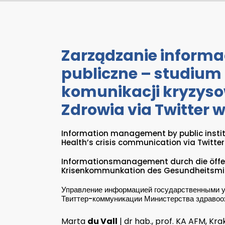
Zarządzanie informac
publiczne – studium
komunikacji kryzyso
Zdrowia via Twitter 
Information management by public institu
Health’s crisis communication via Twitte
Informationsmanagement durch die öffent
Krisenkommunkation des Gesundheitsmin
Управление информацией государственными у
Твиттер-коммуникации Министерства здравоо
Marta
du Vall
| dr hab., prof. KA AFM, K