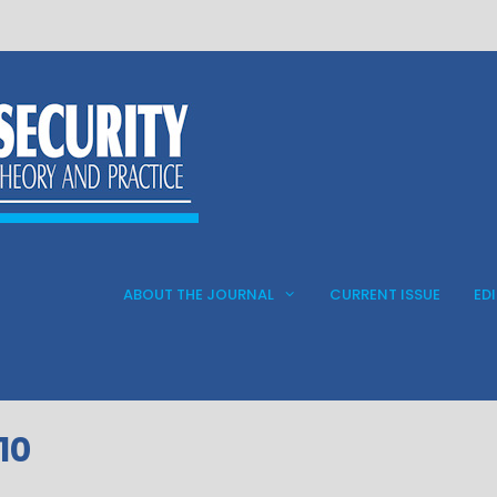
ABOUT THE JOURNAL
CURRENT ISSUE
ED
10