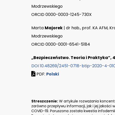
Modrzewskiego
ORCID 0000-0003-1245-730X
Marta
Majorek
| dr hab., prof. KA AFM, 
Modrzewskiego
ORCID 0000-0001-6541-5184
„Bezpieczeństwo. Teoria i Praktyka”, 4
DOI 10.48269/2451-0718-btip-2020-4-01
PDF:
Polski
Streszczenie:
W artykule rozważania koncent
zarówno przepływu informacji, jak i jej jakośc
COVID-19. Poruszona została kwestia infodemii