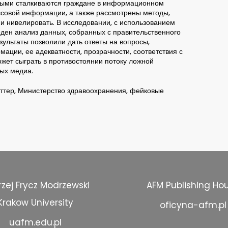
торыми сталкиваются граждане в информационном
ссовой информации, а также рассмотрены методы,
ни нивелировать. В исследовании, с использованием
еден анализ данных, собранных с правительственного
зультаты позволили дать ответы на вопросы,
ации, ее адекватности, прозрачности, соответствия с
ожет сыграть в противостоянии потоку ложной
ых медиа.
ттер, Министерство здравоохранения, фейковые
zej Frycz Modrzewski
AFM Publishing Ho
Krakow University
oficyna-afm.pl
uafm.edu.pl