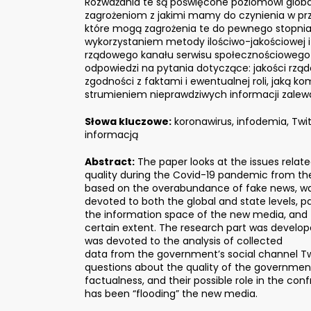
Rozważania te są poświęcone poziomowi glob
zagrożeniom z jakimi mamy do czynienia w pr
które mogą zagrożenia te do pewnego stopni
wykorzystaniem metody ilościwo-jakościowej i
rządowego kanału serwisu społecznościowego Tw
odpowiedzi na pytania dotyczące: jakości rząd
zgodności z faktami i ewentualnej roli, jaką 
strumieniem nieprawdziwych informacji zale
Słowa kluczowe:
koronawirus, infodemia, Twit
informacją
Abstract:
The paper looks at the issues relate
quality during the Covid-19 pandemic from the
based on the overabundance of fake news, was
devoted to both the global and state levels, p
the information space of the new media, and 
certain extent. The research part was develo
was devoted to the analysis of collected
data from the government’s social channel Twi
questions about the quality of the governmen
factualness, and their possible role in the co
has been “flooding” the new media.