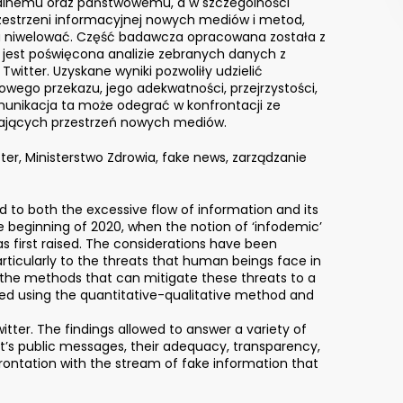
alnemu oraz państwowemu, a w szczególności
zestrzeni informacyjnej nowych mediów i metod,
a niwelować. Część badawcza opracowana została z
 jest poświęcona analizie zebranych danych z
itter. Uzyskane wyniki pozwoliły udzielić
owego przekazu, jego adekwatności, przejrzystości,
komunikacja ta może odegrać w konfrontacji ze
wających przestrzeń nowych mediów.
ter, Ministerstwo Zdrowia, fake news, zarządzanie
d to both the excessive flow of information and its
 beginning of 2020, when the notion of ‘infodemic’
 first raised. The considerations have been
articularly to the threats that human beings face in
the methods that can mitigate these threats to a
ped using the quantitative-qualitative method and
tter. The findings allowed to answer a variety of
t’s public messages, their adequacy, transparency,
nfrontation with the stream of fake information that