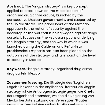
Abstract:
The ‘kingpin strategy’ is a key concept
applied to crack down on the major leaders of
organised drug crime groups, launched by the
consecutive Mexican governments, and supported by
the United States. The paper looks at the Mexican
approach to the notion of security against the
backdrop of the war that is being waged against drugs
cartels. It focuses on the key assumptions underlying
the ‘kingpin strategy’, and the way in which it was
launched during the Calderón and Peña Nieto
presidencies. Emphasis has also been placed on the
outcomes of the strategy, and its impact on the level
of security in Mexico.
Key words:
‘kingpin strategy’, organised drug crime,
drug cartels, Mexico
Zusammenfassung:
Die Strategie des “köglichen
Kegels”, bekannt in der englischen Literatur als kingpin
strategy, ist die Antidrogenstrategie gegen die Chefs
der Drogenhändlerbanden, welche die Regierung von
Mexiko bei Unterstützung der Vereinigten Staaten
umsetzte. Das Ziel des Artikels ist die Analyse des