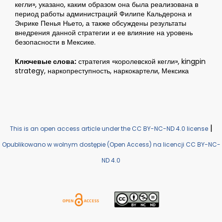
кегли», указано, каким образом она была реализована в
период работы администраций Филипе Кальдерона и
Энрике Пенья Ньето, а также обсуждены результаты
внедрения данной стратегии и ее влияние на уровень
безопасности в Мексике.
Ключевые слова:
стратегия «королевской кегли», kingpin
strategy, наркопреступность, наркокартели, Мексика
|
This is an open access article under the CC BY-NC-ND 4.0 license
Opublikowano w wolnym dostępie (Open Access) na licencji CC BY-NC-
ND 4.0