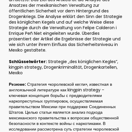
Ansatzes der mexikanischen Verwaltung zur
öffentlichen Sicherheit vor dem Hintergrund des
Drogenkriegs. Die Analyse erklärt den Sinn der Strategie
des königlichen Kegels und auf welche Weise diese
Strategie durch die Verwaltung von Felipe Calderon i
Enrique Peñ Niet eingeleiten wurde. Überdies
präsentiert der Artikel die Ergebnisse der Strategie und
wie sich unter ihrem Einfluss das Sicherheitsniveau in
Mexiko gestaltete.
Schlüsselwörter:
Strategie „des königlichen Kegles”,
kingpin strategy, Drogenkriminalität, Drogenkartellen,
Mexiko
Резюме:
Стратегия «королевской кегли», известная в
англоязычной литературе как kingpin strategy –
ключевая концепция борьбы с предводителями
наркопреступных группировок, осуществляемая
правительством Мексики при поддержке Соединенных
Штатов. Целью статьи является анализ подхода
мексиканского правительства к вопросам общественной
безопасности в контексте войны с наркотиками. В
исследовании рассмотрена суть стратегии «королевской