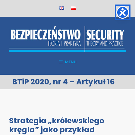
Skip
to
content
MENU
BTiP 2020, nr 4 – Artykuł 16
Strategia „królewskiego
kręgla” jako przykład