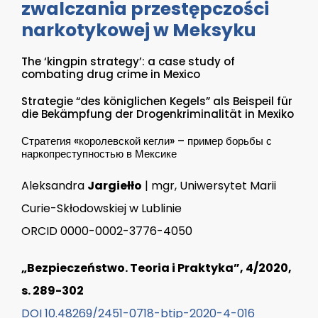
zwalczania przestępczości
narkotykowej w Meksyku
The ‘kingpin strategy’: a case study of
combating drug crime in Mexico
Strategie “des königlichen Kegels” als Beispeil für
die Bekämpfung der Drogenkriminalität in Mexiko
Стратегия «королевской кегли» – пример борьбы с
наркопреступностью в Мексике
Aleksandra
Jargiełło
| mgr, Uniwersytet Marii
Curie-Skłodowskiej w Lublinie
ORCID 0000-0002-3776-4050
„Bezpieczeństwo. Teoria i Praktyka”, 4/2020,
s. 289-302
DOI 10.48269/2451-0718-btip-2020-4-016