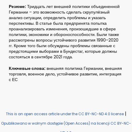
Резюме:
Тридцать лет внешней политики объединенной
Германии – это возможность сделать скрупулёзный
анализ ситуации, определить проблемы и указать
перспективы. В статье была предпринята попытка
проанализировать изменения, произошедшие в сфере
политики, экономики и обороноспособности. Были также
рассмотрены вопросы устойчивого развития 1990–2020
гг. Кроме того были обсуждены проблемы связанные с
предстоящими выборами в Бундестаг, которые должны
состояться в сентябре 2021 года.
Ключевые слова:
внешняя политика Германии, внешняя
торговля, военное дело, устойчивое развитие, интеграция
с ЕС
|
This is an open access article under the CC BY-NC-ND 4.0 license
Opublikowano w wolnym dostępie (Open Access) na licencji CC BY-NC-