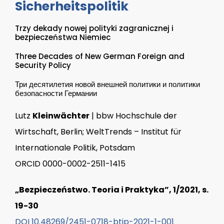
Sicherheitspolitik
Trzy dekady nowej polityki zagranicznej i
bezpieczeństwa Niemiec
Three Decades of New German Foreign and
Security Policy
Три десятилетия новой внешней политики и политики
безопасности Германии
Lutz
Kleinwächter
| bbw Hochschule der
Wirtschaft, Berlin; WeltTrends – Institut für
Internationale Politik, Potsdam
ORCID 0000-0002-2511-1415
„Bezpieczeństwo. Teoria i Praktyka”, 1/2021, s.
19-30
DOI 10.48269/2451-0718-btip-2021-1-001