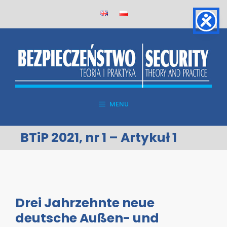
Skip
to
content
MENU
BTiP 2021, nr 1 – Artykuł 1
Drei Jahrzehnte neue
deutsche Außen- und