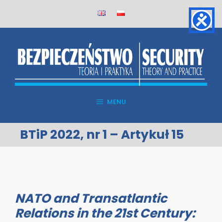
Skip
to
content
MENU
BTiP 2022, nr 1 – Artykuł 15
NATO and Transatlantic
Relations in the 21st Century: