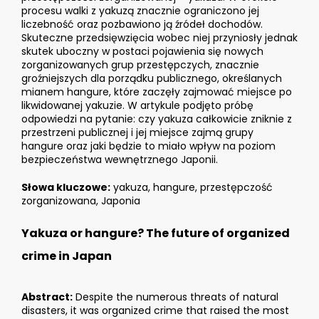
procesu walki z yakuzą znacznie ograniczono jej
liczebność oraz pozbawiono ją źródeł dochodów.
Skuteczne przedsięwzięcia wobec niej przyniosły jednak
skutek uboczny w postaci pojawienia się nowych
zorganizowanych grup przestępczych, znacznie
groźniejszych dla porządku publicznego, określanych
mianem hangure, które zaczęły zajmować miejsce po
likwidowanej yakuzie. W artykule podjęto próbę
odpowiedzi na pytanie: czy yakuza całkowicie zniknie z
przestrzeni publicznej i jej miejsce zajmą grupy
hangure oraz jaki będzie to miało wpływ na poziom
bezpieczeństwa wewnętrznego Japonii.
Słowa kluczowe:
yakuza, hangure, przestępczość
zorganizowana, Japonia
Yakuza or hangure? The future of organized
crime in Japan
Abstract:
Despite the numerous threats of natural
disasters, it was organized crime that raised the most