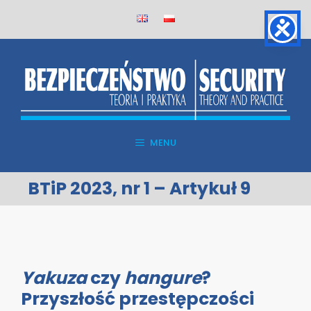
Skip
to
content
MENU
BTiP 2023, nr 1 – Artykuł 9
Yakuza
czy
hangure
?
Przyszłość przestępczości