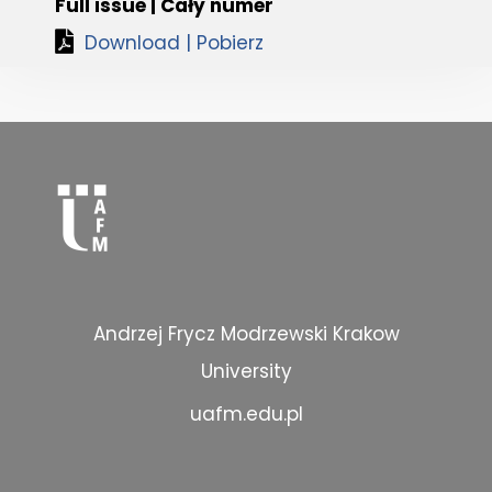
Full issue | Cały numer
Download | Pobierz
Andrzej Frycz Modrzewski Krakow
University
uafm.edu.pl