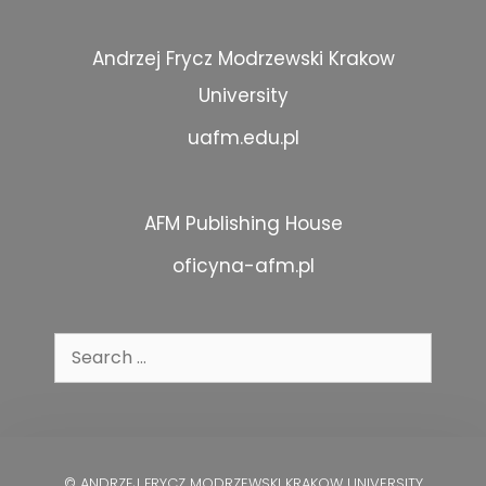
Andrzej Frycz Modrzewski Krakow
University
uafm.edu.pl
AFM Publishing House
oficyna-afm.pl
Search
for:
© ANDRZEJ FRYCZ MODRZEWSKI KRAKOW UNIVERSITY