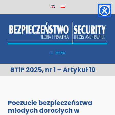
Skip
to
content
MENU
BTiP 2025, nr 1 – Artykuł 10
Poczucie bezpieczeństwa
młodych dorosłych w