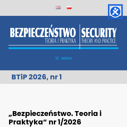
Skip
to
content
MENU
BTiP 2026, nr 1
„Bezpieczeństwo. Teoria i
Praktyka” nr 1/2026