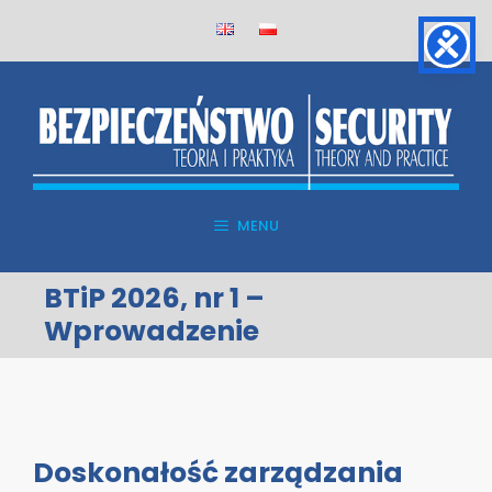
Skip
to
content
MENU
BTiP 2026, nr 1 –
Wprowadzenie
Doskonałość zarządzania