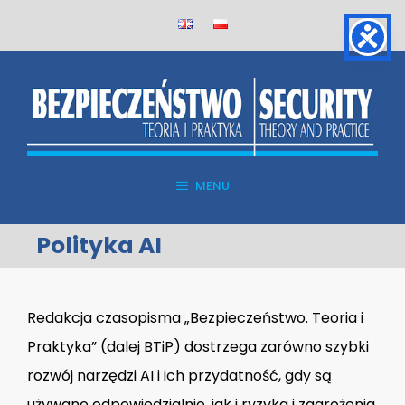
Przejdź
do
treści
MENU
Polityka AI
Redakcja czasopisma „Bezpieczeństwo. Teoria i
Praktyka” (dalej BTiP) dostrzega zarówno szybki
rozwój narzędzi AI i ich przydatność, gdy są
używane odpowiedzialnie, jak i ryzyka i zagrożenia