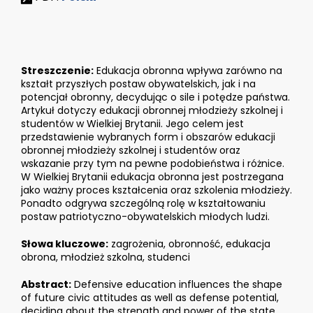
Streszczenie:
Edukacja obronna wpływa zarówno na
kształt przyszłych postaw obywatelskich, jak i na
potencjał obronny, decydując o sile i potędze państwa.
Artykuł dotyczy edukacji obronnej młodzieży szkolnej i
studentów w Wielkiej Brytanii. Jego celem jest
przedstawienie wybranych form i obszarów edukacji
obronnej młodzieży szkolnej i studentów oraz
wskazanie przy tym na pewne podobieństwa i różnice.
W Wielkiej Brytanii edukacja obronna jest postrzegana
jako ważny proces kształcenia oraz szkolenia młodzieży.
Ponadto odgrywa szczególną rolę w kształtowaniu
postaw patriotyczno-obywatelskich młodych ludzi.
Słowa kluczowe:
zagrożenia, obronność, edukacja
obrona, młodzież szkolna, studenci
Abstract:
Defensive education influences the shape
of future civic attitudes as well as defense potential,
deciding about the strength and power of the state.