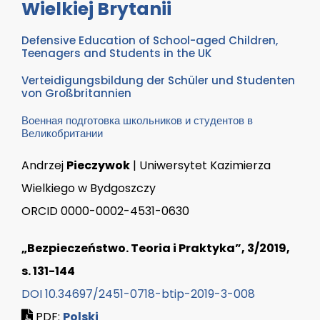
Wielkiej Brytanii
Defensive Education of School-aged Children,
Teenagers and Students in the UK
Verteidigungsbildung der Schüler und Studenten
von Großbritannien
Военная подготовка школьников и студентов в
Великобритании
Andrzej
Pieczywok
| Uniwersytet Kazimierza
Wielkiego w Bydgoszczy
ORCID 0000-0002-4531-0630
„Bezpieczeństwo. Teoria i Praktyka”, 3/2019,
s. 131-144
DOI 10.34697/2451-0718-btip-2019-3-008
PDF:
Polski