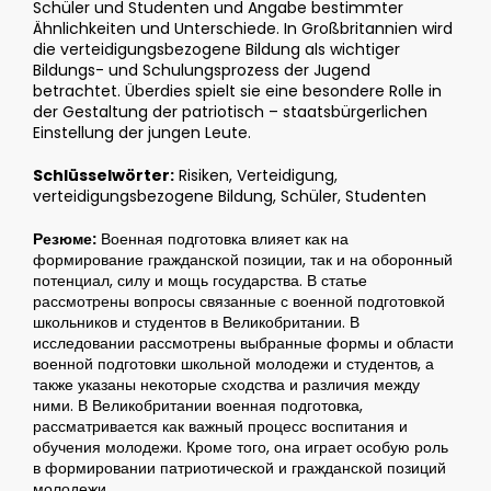
Schüler und Studenten und Angabe bestimmter
Ähnlichkeiten und Unterschiede. In Großbritannien wird
die verteidigungsbezogene Bildung als wichtiger
Bildungs- und Schulungsprozess der Jugend
betrachtet. Überdies spielt sie eine besondere Rolle in
der Gestaltung der patriotisch – staatsbürgerlichen
Einstellung der jungen Leute.
Schlüsselwörter:
Risiken, Verteidigung,
verteidigungsbezogene Bildung, Schüler, Studenten
Резюме:
Военная подготовка влияет как на
формирование гражданской позиции, так и на оборонный
потенциал, силу и мощь государства. В статье
рассмотрены вопросы связанные с военной подготовкой
школьников и студентов в Великобритании. В
исследовании рассмотрены выбранные формы и области
военной подготовки школьной молодежи и студентов, а
также указаны некоторые сходства и различия между
ними. В Великобритании военная подготовка,
рассматривается как важный процесс воспитания и
обучения молодежи. Кроме того, она играет особую роль
в формировании патриотической и гражданской позиций
молодежи.