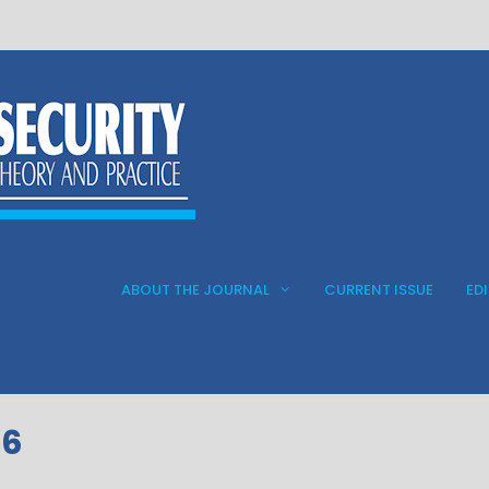
ABOUT THE JOURNAL
CURRENT ISSUE
ED
16