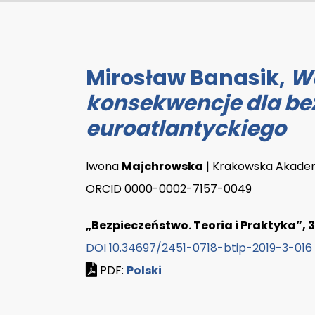
Mirosław Banasik,
Wo
konsekwencje dla be
euroatlantyckiego
Iwona
Majchrowska
| Krakowska Akadem
ORCID 0000-0002-7157-0049
„Bezpieczeństwo. Teoria i Praktyka”, 3
DOI 10.34697/2451-0718-btip-2019-3-016
PDF:
Polski