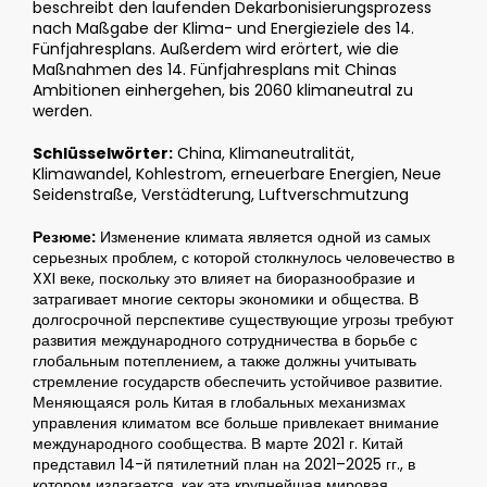
beschreibt den laufenden Dekarbonisierungsprozess
nach Maßgabe der Klima- und Energieziele des 14.
Fünfjahresplans. Außerdem wird erörtert, wie die
Maßnahmen des 14. Fünfjahresplans mit Chinas
Ambitionen einhergehen, bis 2060 klimaneutral zu
werden.
Schlüsselwörter:
China, Klimaneutralität,
Klimawandel, Kohlestrom, erneuerbare Energien, Neue
Seidenstraße, Verstädterung, Luftverschmutzung
Резюме:
Изменение климата является одной из самых
серьезных проблем, с которой столкнулось человечество в
XXI веке, поскольку это влияет на биоразнообразие и
затрагивает многие секторы экономики и общества. В
долгосрочной перспективе существующие угрозы требуют
развития международного сотрудничества в борьбе с
глобальным потеплением, а также должны учитывать
стремление государств обеспечить устойчивое развитие.
Меняющаяся роль Китая в глобальных механизмах
управления климатом все больше привлекает внимание
международного сообщества. В марте 2021 г. Китай
представил 14-й пятилетний план на 2021–2025 гг., в
котором излагается, как эта крупнейшая мировая