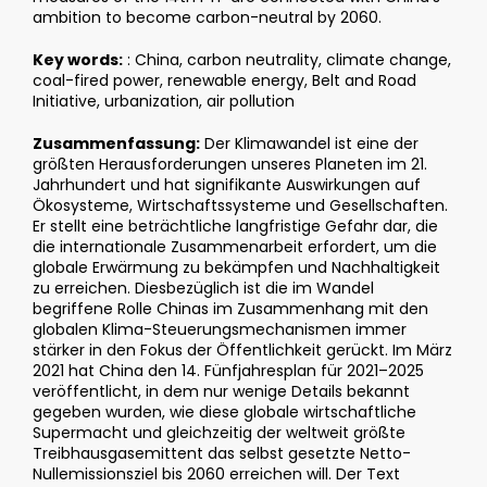
ambition to become carbon-neutral by 2060.
Key words:
: China, carbon neutrality, climate change,
coal-fired power, renewable energy, Belt and Road
Initiative, urbanization, air pollution
Zusammenfassung:
Der Klimawandel ist eine der
größten Herausforderungen unseres Planeten im 21.
Jahrhundert und hat signifikante Auswirkungen auf
Ökosysteme, Wirtschaftssysteme und Gesellschaften.
Er stellt eine beträchtliche langfristige Gefahr dar, die
die internationale Zusammenarbeit erfordert, um die
globale Erwärmung zu bekämpfen und Nachhaltigkeit
zu erreichen. Diesbezüglich ist die im Wandel
begriffene Rolle Chinas im Zusammenhang mit den
globalen Klima-Steuerungsmechanismen immer
stärker in den Fokus der Öffentlichkeit gerückt. Im März
2021 hat China den 14. Fünfjahresplan für 2021–2025
veröffentlicht, in dem nur wenige Details bekannt
gegeben wurden, wie diese globale wirtschaftliche
Supermacht und gleichzeitig der weltweit größte
Treibhausgasemittent das selbst gesetzte Netto-
Nullemissionsziel bis 2060 erreichen will. Der Text