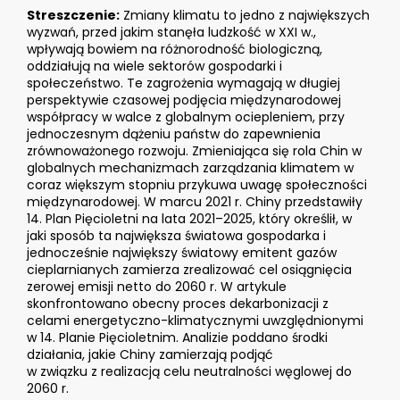
Streszczenie:
Zmiany klimatu to jedno z największych
wyzwań, przed jakim stanęła ludzkość w XXI w.,
wpływają bowiem na różnorodność biologiczną,
oddziałują na wiele sektorów gospodarki i
społeczeństwo. Te zagrożenia wymagają w długiej
perspektywie czasowej podjęcia międzynarodowej
współpracy w walce z globalnym ociepleniem, przy
jednoczesnym dążeniu państw do zapewnienia
zrównoważonego rozwoju. Zmieniająca się rola Chin w
globalnych mechanizmach zarządzania klimatem w
coraz większym stopniu przykuwa uwagę społeczności
międzynarodowej. W marcu 2021 r. Chiny przedstawiły
14. Plan Pięcioletni na lata 2021–2025, który określił, w
jaki sposób ta największa światowa gospodarka i
jednocześnie największy światowy emitent gazów
cieplarnianych zamierza zrealizować cel osiągnięcia
zerowej emisji netto do 2060 r. W artykule
skonfrontowano obecny proces dekarbonizacji z
celami energetyczno-klimatycznymi uwzględnionymi
w 14. Planie Pięcioletnim. Analizie poddano środki
działania, jakie Chiny zamierzają podjąć
w związku z realizacją celu neutralności węglowej do
2060 r.