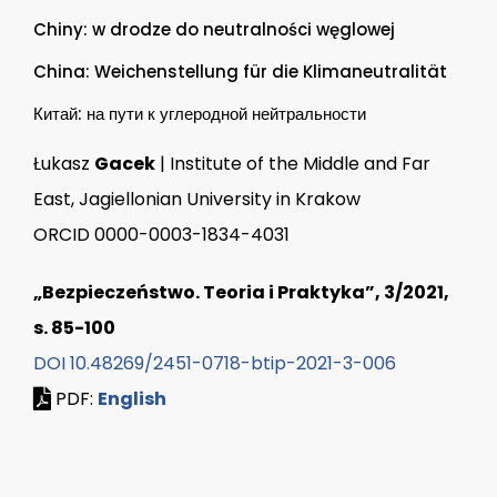
Chiny: w drodze do neutralności węglowej
China: Weichenstellung für die Klimaneutralität
Китай: на пути к углеродной нейтральности
Łukasz
Gacek
| Institute of the Middle and Far
East, Jagiellonian University in Krakow
ORCID 0000-0003-1834-4031
„Bezpieczeństwo. Teoria i Praktyka”, 3/2021,
s. 85-100
DOI 10.48269/2451-0718-btip-2021-3-006
PDF:
English