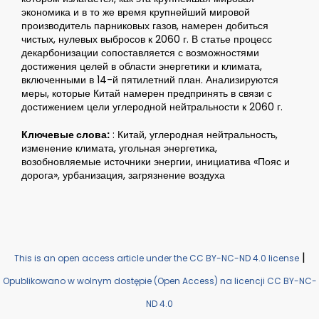
экономика и в то же время крупнейший мировой
производитель парниковых газов, намерен добиться
чистых, нулевых выбросов к 2060 г. В статье процесс
декарбонизации сопоставляется с возможностями
достижения целей в области энергетики и климата,
включенными в 14-й пятилетний план. Анализируются
меры, которые Китай намерен предпринять в связи с
достижением цели углеродной нейтральности к 2060 г.
Ключевые слова:
: Китай, углеродная нейтральность,
изменение климата, угольная энергетика,
возобновляемые источники энергии, инициатива «Пояс и
дорога», урбанизация, загрязнение воздуха
|
This is an open access article under the CC BY-NC-ND 4.0 license
Opublikowano w wolnym dostępie (Open Access) na licencji CC BY-NC-
ND 4.0