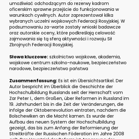
umożliwiać odchodzącym do rezerwy kadrom
oficerskim sprawne przejście do funkcjonowania w
warunkach cywilnych. Autor zaprezentował kilka
wybranych uczelni wojskowych Federacji Rosyjskiej. W
podsumowaniu za-warte zostały wnioski badawcze
oraz autorskie oceny, które podkreślają celowość
zajmowania się tą sferą aktywności i rozwoju Sił
Zbrojnych Federacji Rosyjskiej.
Słowa kluczowe:
szkolnictwo wojskowe, akademia,
wojskowe centrum szkolno-naukowe, bezpieczeństwo
narodowe, bezpieczeństwo państwa
Zusammenfassung:
Es ist ein Übersichtsartikel. Der
Autor bespricht im Überblick die Geschichte der
Hochschulbildung Russlands seit der Herrschaft vom
Zar Peter I., dem Großen, über Reformen in Russland im
19. Jahrhundert bis in die Zeit der Veränderungen, die
infolge der Oktoberrevolution eintraten, nachdem die
Bolschewiken an die Macht kamen. Es wurde der
Aufbau des neuen System der Hochschulbildung
gezeigt, das bis zum Anfang der Reformierung der
Streitkräfte der Russischen Föderation im Jahre 2008