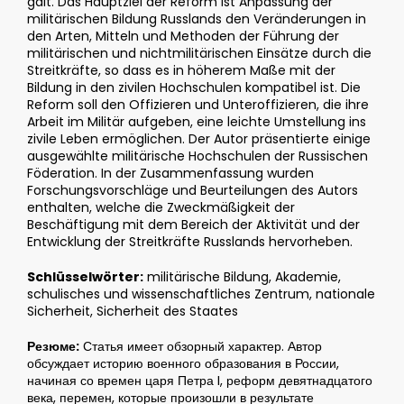
galt. Das Hauptziel der Reform ist Anpassung der
militärischen Bildung Russlands den Veränderungen in
den Arten, Mitteln und Methoden der Führung der
militärischen und nichtmilitärischen Einsätze durch die
Streitkräfte, so dass es in höherem Maße mit der
Bildung in den zivilen Hochschulen kompatibel ist. Die
Reform soll den Offizieren und Unteroffizieren, die ihre
Arbeit im Militär aufgeben, eine leichte Umstellung ins
zivile Leben ermöglichen. Der Autor präsentierte einige
ausgewählte militärische Hochschulen der Russischen
Föderation. In der Zusammenfassung wurden
Forschungsvorschläge und Beurteilungen des Autors
enthalten, welche die Zweckmäßigkeit der
Beschäftigung mit dem Bereich der Aktivität und der
Entwicklung der Streitkräfte Russlands hervorheben.
Schlüsselwörter:
militärische Bildung, Akademie,
schulisches und wissenschaftliches Zentrum, nationale
Sicherheit, Sicherheit des Staates
Резюме:
Статья имеет обзорный характер. Автор
обсуждает историю военного образования в России,
начиная со времен царя Петра I, реформ девятнадцатого
века, перемен, которые произошли в результате