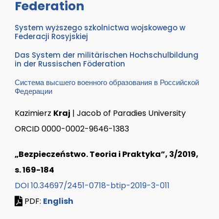
Federation
System wyższego szkolnictwa wojskowego w
Federacji Rosyjskiej
Das System der militärischen Hochschulbildung
in der Russischen Föderation
Система высшего военного образования в Российской
Федерации
Kazimierz
Kraj
| Jacob of Paradies University
ORCID 0000-0002-9646-1383
„Bezpieczeństwo. Teoria i Praktyka”, 3/2019,
s. 169-184
DOI 10.34697/2451-0718-btip-2019-3-011
PDF:
English