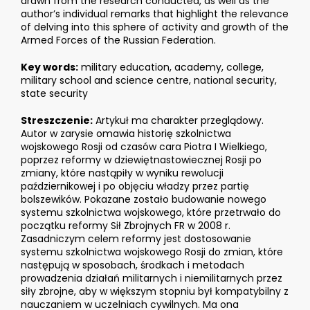
drawn from the research conducted, as well as the
author’s individual remarks that highlight the relevance
of delving into this sphere of activity and growth of the
Armed Forces of the Russian Federation.
Key words:
military education, academy, college,
military school and science centre, national security,
state security
Streszczenie:
Artykuł ma charakter przeglądowy.
Autor w zarysie omawia historię szkolnictwa
wojskowego Rosji od czasów cara Piotra I Wielkiego,
poprzez reformy w dziewiętnastowiecznej Rosji po
zmiany, które nastąpiły w wyniku rewolucji
październikowej i po objęciu władzy przez partię
bolszewików. Pokazane zostało budowanie nowego
systemu szkolnictwa wojskowego, które przetrwało do
początku reformy Sił Zbrojnych FR w 2008 r.
Zasadniczym celem reformy jest dostosowanie
systemu szkolnictwa wojskowego Rosji do zmian, które
następują w sposobach, środkach i metodach
prowadzenia działań militarnych i niemilitarnych przez
siły zbrojne, aby w większym stopniu był kompatybilny z
nauczaniem w uczelniach cywilnych. Ma ona