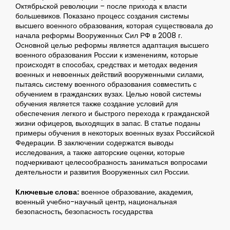
Октябрьской революции – после прихода к власти
большевиков. Показано процесс создания системы
высшего военного образования, которая существовала до
начала реформы Вооруженных Сил РФ в 2008 г.
Основной целью реформы является адаптация высшего
военного образования России к изменениям, которые
происходят в способах, средствах и методах ведения
военных и невоенных действий вооруженными силами,
пытаясь систему военного образования совместить с
обучением в гражданских вузах. Целью новой системы
обучения является также создание условий для
обеспечения легкого и быстрого перехода к гражданской
жизни офицеров, выходящих в запас. В статье поданы
примеры обучения в некоторых военных вузах Российской
Федерации. В заключении содержатся выводы
исследования, а также авторские оценки, которые
подчеркивают целесообразность заниматься вопросами
деятельности и развития Вооруженных сил России.
Ключевые слова:
военное образование, академия,
военный учебно-научный центр, национальная
безопасность, безопасность государства