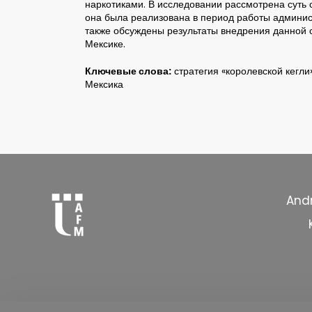
наркотиками. В исследовании рассмотрена суть с
она была реализована в период работы админис
также обсуждены результаты внедрения данной с
Мексике.
Ключевые слова:
стратегия «королевской кегли»
Мексика
Andr