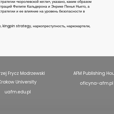
тратегии «королевской кегли», указано, каким образом
траций Филипе Кальдерона и Энрике Пенья Ньето, а
тратегии и ее влияние на уровень безопасности в
, kingpin strategy, наркопреступность, наркокартели,
zej Frycz Modrzewski
AFM Publishing Ho
Krakow University
oficyna-afm.pl
uafm.edu.pl