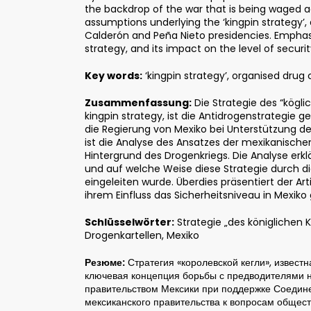
the backdrop of the war that is being waged ag
assumptions underlying the ‘kingpin strategy’,
Calderón and Peña Nieto presidencies. Emphas
strategy, and its impact on the level of securit
Key words:
‘kingpin strategy’, organised drug 
Zusammenfassung:
Die Strategie des “köglic
kingpin strategy, ist die Antidrogenstrategie
die Regierung von Mexiko bei Unterstützung der
ist die Analyse des Ansatzes der mexikanische
Hintergrund des Drogenkriegs. Die Analyse erkl
und auf welche Weise diese Strategie durch di
eingeleiten wurde. Überdies präsentiert der Art
ihrem Einfluss das Sicherheitsniveau in Mexiko 
Schlüsselwörter:
Strategie „des königlichen K
Drogenkartellen, Mexiko
Резюме:
Стратегия «королевской кегли», известн
ключевая концепция борьбы с предводителями 
правительством Мексики при поддержке Соедине
мексиканского правительства к вопросам общест