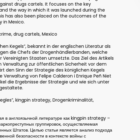
ainst drugs cartels. It focuses on the key
 and the way in which it was launched during the
is has also been placed on the outcomes of the
y in Mexico.
crime, drug cartels, Mexico
hen Kegels”, bekannt in der englischen Literatur als
 gegen die Chefs der Drogenhändlerbanden, welche
 Vereinigten Staaten umsetzte. Das Ziel des Artikels
n Verwaltung zur öffentlichen Sicherheit vor dem
ärt den Sinn der Strategie des königlichen Kegels
e Verwaltung von Felipe Calderon i Enrique Peñ Niet
ikel die Ergebnisse der Strategie und wie sich unter
gestaltete.
egles”, kingpin strategy, Drogenkriminalität,
ая в англоязычной литературе как kingpin strategy –
наркопреступных группировок, осуществляемая
нных Штатов. Целью статьи является анализ подхода
венной безопасности в контексте войны с