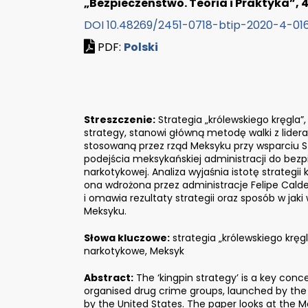
„Bezpieczeństwo. Teoria i Praktyka”, 
DOI 10.48269/2451-0718-btip-2020-4-01
PDF:
Polski
Streszczenie:
Strategia „królewskiego kręgla”,
strategy, stanowi główną metodę walki z lide
stosowaną przez rząd Meksyku przy wsparciu S
podejścia meksykańskiej administracji do bez
narkotykowej. Analiza wyjaśnia istotę strategii 
ona wdrożona przez administracje Felipe Calde
i omawia rezultaty strategii oraz sposób w ja
Meksyku.
Słowa kluczowe:
strategia „królewskiego kręg
narkotykowe, Meksyk
Abstract:
The ‘kingpin strategy’ is a key con
organised drug crime groups, launched by th
by the United States. The paper looks at the M