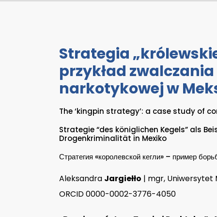
Strategia „królewski
przykład zwalczania
narkotykowej w Mek
The ‘kingpin strategy’: a case study of 
Strategie “des königlichen Kegels” als Be
Drogenkriminalität in Mexiko
Стратегия «королевской кегли» – пример борь
Aleksandra
Jargiełło
| mgr, Uniwersytet M
ORCID 0000-0002-3776-4050