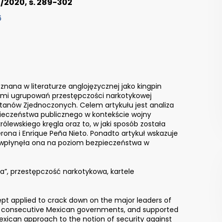
4/2020, s. 289-302
6
 znana w literaturze anglojęzycznej jako kingpin
rami ugrupowań przestępczości narkotykowej
tanów Zjednoczonych. Celem artykułu jest analiza
pieczeństwa publicznego w kontekście wojny
królewskiego kręgla oraz to, w jaki sposób została
rona i Enrique Peña Nieto. Ponadto artykuł wskazuje
ki wpłynęła ona na poziom bezpieczeństwa w
la”, przestępczość narkotykowa, kartele
cept applied to crack down on the major leaders of
e consecutive Mexican governments, and supported
exican approach to the notion of security against