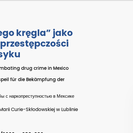
ego kręgla” jako
 przestępczości
syku
combating drug crime in Mexico
ispeil für die Bekämpfung der
бы с наркопреступностью в Мексике
arii Curie-Skłodowskiej w Lublinie