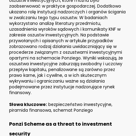
oszustw inwestycyjnych, które można było
zaobserwować w praktyce gospodarczej. Dodatkowo
ukazano rolę instytucji nadzorczych i organów ścigania
w zwalczaniu tego typu oszustw. W badaniach
wykorzystano analizę literatury przedmiotu,
uzasadnienia wyroków sądowych i komunikaty KNF w
zakresie oszustw inwestycyjnych. Na podstawie
przywołanych i opisanych w artykule przypadków
zobrazowano rodzaj działania uwidaczniający się w
procederze związanym z oszustwami inwestycyjnymi
opartymi na schemacie Ponziego. Wyniki wskazują, że
oszustwa inwestycyjne zaburzają swobodny i uczciwy
przepływ kapitału, penalizowane są zarówno przez
prawo karne, jak i cywilne, a w ich skutecznym
wykrywaniu i ograniczaniu ważne są działania
podejmowane przez instytucje nadzorujące rynek
finansowy.
Słowa kluczowe:
bezpieczeństwo inwestycyjne,
piramida finansowa, schemat Ponziego
Ponzi Scheme as a threat to investment
security