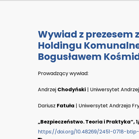
Wywiad z prezesem 
Holdingu Komunalneg
Bogusławem Kośmi
Prowadzący wywiad:
Andrzej
Chodyński
| Uniwersytet Andrze
Dariusz
Fatuła
| Uniwersytet Andrzeja F
„Bezpieczeństwo. Teoria i Praktyka”, 1/
https://doi.org/10.48269/2451-0718-bti